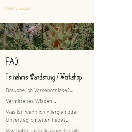
Mehr anzeigen
FAQ
Teilnahme Wanderung / Workshop
Brauche ich Vorkenntnisse?

Vermitteltes Wissen

Nein. Vorkenntnisse sind super, 
Was ist, wenn ich Allergien oder 
müssen aber nicht sein. Die 
Alle Hinweise zu Pflanzen und 
Unverträglichkeiten habe?

Wanderungen und Workshops sind 
deren Anwendung haben rein 
so konzipiert, dass du auch ohne 
Wer haftet im Falle eines Unfalls 